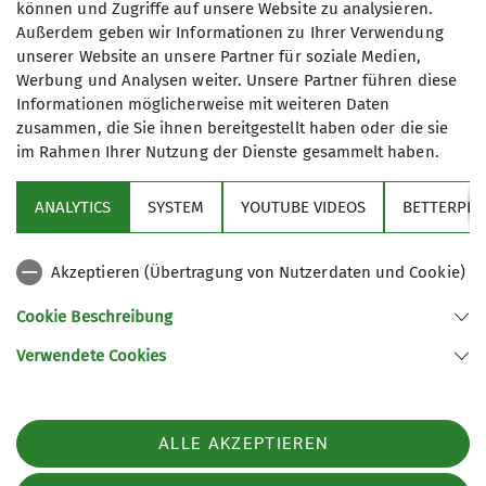
können und Zugriffe auf unsere Website zu analysieren.
Außerdem geben wir Informationen zu Ihrer Verwendung
unserer Website an unsere Partner für soziale Medien,
Werbung und Analysen weiter. Unsere Partner führen diese
Informationen möglicherweise mit weiteren Daten
zusammen, die Sie ihnen bereitgestellt haben oder die sie
im Rahmen Ihrer Nutzung der Dienste gesammelt haben.
Sektion
ANALYTICS
SYSTEM
YOUTUBE VIDEOS
BETTERPLA
Aktuelles
Akzeptieren (Übertragung von Nutzerdaten und Cookie)
DAV
Cookie Beschreibung
Verwendete Cookies
Sektion Peißenberg des Deutschen Alpenvereins e.V.
Alpspitzstr. 13
82380 Peißenberg
ALLE AKZEPTIEREN
Telefon +4988035775