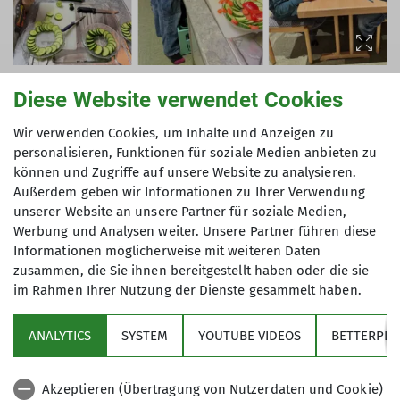
Diese Website verwendet Cookies
Wir verwenden Cookies, um Inhalte und Anzeigen zu
Gleich nach der Ankunft wurde gemeinsam der
personalisieren, Funktionen für soziale Medien anbieten zu
Einkaufszettel für das Abendessen geschrieben.
können und Zugriffe auf unsere Website zu analysieren.
Eine Gruppe machte sich auf den Weg zum
Außerdem geben wir Informationen zu Ihrer Verwendung
unserer Website an unsere Partner für soziale Medien,
Supermarkt, während die andere schon fleißig im
Werbung und Analysen weiter. Unsere Partner führen diese
Saal die Tische aufbaute.
Informationen möglicherweise mit weiteren Daten
zusammen, die Sie ihnen bereitgestellt haben oder die sie
Nach erfolgreicher „Jagd“ im Supermarkt zauberte
im Rahmen Ihrer Nutzung der Dienste gesammelt haben.
das Küchenteam ein leckeres Abendessen mit
Nudeln, Soße und bunten Rohkosttellern. Die
ANALYTICS
SYSTEM
YOUTUBE VIDEOS
BETTERPLA
übrigen Murmlis vertrieben sich die Zeit mit
Spielen wie Bombe und Gordischer Knoten.
Anschließend wurde gemeinsam an einer langen
Akzeptieren (Übertragung von Nutzerdaten und Cookie)