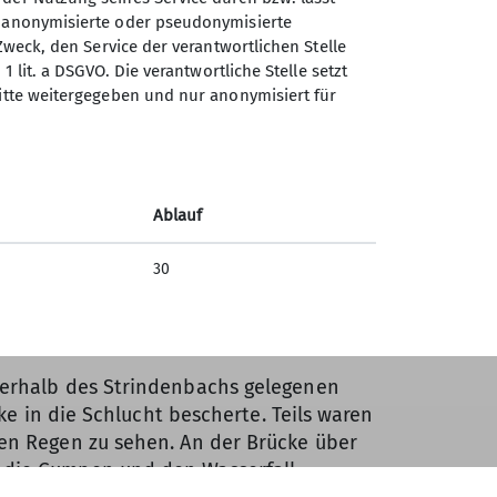
n anonymisierte oder pseudonymisierte
Zweck, den Service der verantwortlichen Stelle
1 lit. a DSGVO. Die verantwortliche Stelle setzt
ritte weitergegeben und nur anonymisiert für
Ablauf
30
erhalb des Strindenbachs gelegenen
cke in die Schlucht bescherte. Teils waren
en Regen zu sehen. An der Brücke über
die Gumpen und den Wasserfall