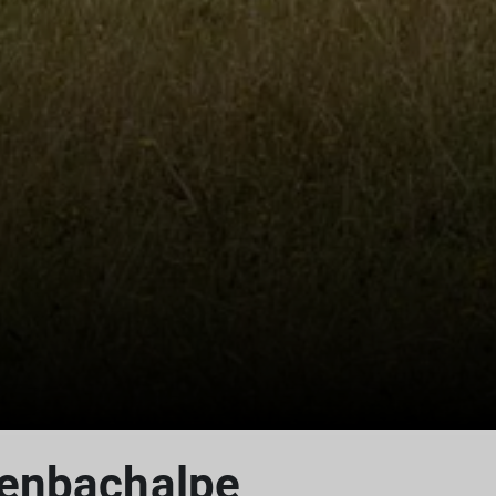
© DAV Peisssenberg
enbachalpe