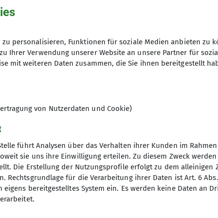
Herbstzeitlosen
ies
Sportklettern
zu personalisieren, Funktionen für soziale Medien anbieten zu k
zu Ihrer Verwendung unserer Website an unsere Partner für sozi
se mit weiteren Daten zusammen, die Sie ihnen bereitgestellt ha
ertragung von Nutzerdaten und Cookie)
g
Stelle führt Analysen über das Verhalten ihrer Kunden im Rahmen
oweit sie uns ihre Einwilligung erteilen. Zu diesem Zweck werde
llt. Die Erstellung der Nutzungsprofile erfolgt zu dem alleinigen 
. Rechtsgrundlage für die Verarbeitung ihrer Daten ist Art. 6 Abs. 
elles
DAV
n eigens bereitgestelltes System ein. Es werden keine Daten an D
erarbeitet.
DAV Bundesverband
DAV Bergsportfachverband Bayern