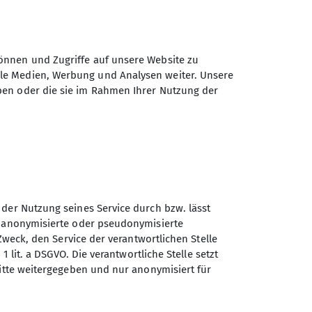
önnen und Zugriffe auf unsere Website zu
ale Medien, Werbung und Analysen weiter. Unsere
ben oder die sie im Rahmen Ihrer Nutzung der
 der Nutzung seines Service durch bzw. lässt
n anonymisierte oder pseudonymisierte
Sektion Peißenberg des
Zweck, den Service der verantwortlichen Stelle
Deutschen Alpenvereins e.V.
1 lit. a DSGVO. Die verantwortliche Stelle setzt
ritte weitergegeben und nur anonymisiert für
Alpspitzstr. 13
82380 Peißenberg