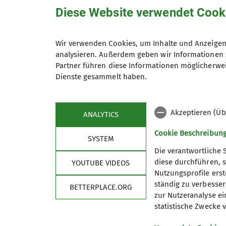
Diese Website verwendet Cook
Wir verwenden Cookies, um Inhalte und Anzeigen 
analysieren. Außerdem geben wir Informationen 
Details FlowRiders
Partner führen diese Informationen möglicherwei
Dienste gesammelt haben.
Akzeptieren (Üb
ANALYTICS
Cookie Beschreibun
SYSTEM
Die verantwortliche 
diese durchführen, s
YOUTUBE VIDEOS
Nutzungsprofile erste
ständig zu verbessern
Sektion
Aktu
BETTERPLACE.ORG
zur Nutzeranalyse ei
statistische Zwecke v
Mitgliedschaft
Kurse
Gruppen
Touren