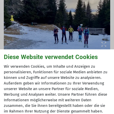
Diese Website verwendet Cookies
Wir verwenden Cookies, um Inhalte und Anzeigen zu
personalisieren, Funktionen für soziale Medien anbieten zu
Der Wetterbericht hatte für die Nordalpen
können und Zugriffe auf unsere Website zu analysieren.
eigenlich noch schönes Wetter angesagt, aber
Außerdem geben wir Informationen zu Ihrer Verwendung
unser Ziel der Grubenkopf lag zu nah am
unserer Website an unsere Partner für soziale Medien,
Hauptkamm - daher schwappten die Wolken
Werbung und Analysen weiter. Unsere Partner führen diese
noch in den Bereich in dem wir unterwegs waren.
Informationen möglicherweise mit weiteren Daten
zusammen, die Sie ihnen bereitgestellt haben oder die sie
Der Aufstieg bis zum ehemaligen Gasthaus
im Rahmen Ihrer Nutzung der Dienste gesammelt haben.