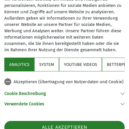
personalisieren, Funktionen für soziale Medien anbieten zu
können und Zugriffe auf unsere Website zu analysieren.
Die Stuibenfälle befinden sich im Archbach, dem
Außerdem geben wir Informationen zu Ihrer Verwendung
Ausläufer des Plansees hinunter zum Kraftwerk
unserer Website an unsere Partner für soziale Medien,
Werbung und Analysen weiter. Unsere Partner führen diese
Reutte, wo durch die Wasserkraft Strom erzeugt
Informationen möglicherweise mit weiteren Daten
wird.
zusammen, die Sie ihnen bereitgestellt haben oder die sie
Vom kleinen Parkplatz bei der Kapelle
im Rahmen Ihrer Nutzung der Dienste gesammelt haben.
Frauenbrünnele führt der Weg zunächst entlang
des kleinen Plansees, dann über eine Brücke zum
ANALYTICS
SYSTEM
YOUTUBE VIDEOS
BETTERPLA
Hermannsteig, einem aussichtsreichen Höhenweg
bis zum Abstieg kurz vor dem Kraftwerk. Dort
wendet der Weg und wird zum Ministersteig,
Akzeptieren (Übertragung von Nutzerdaten und Cookie)
immer aufwärts entlang der Gumpen und
Cookie Beschreibung
eindrucksvollen Wasserfälle. Wir hatten Glück und
konnten eine Gruppe beim Canyoning
Verwendete Cookies
beobachten, aber auch einige mutige Badegäste,
die in die Gumpen sprangen. Ein ebenes Teilstück
der Strecke bot sich als Brotzeitplatz an, wo sich
ALLE AKZEPTIEREN