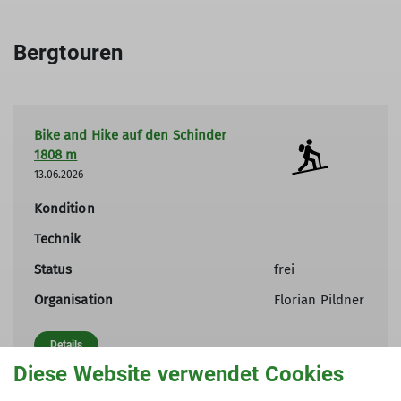
mehr erfahren
Bergtouren
Bike and Hike auf den Schinder
1808 m
13.06.2026
Kondition
Technik
Status
frei
Organisation
Florian Pildner
Details
Diese Website verwendet Cookies