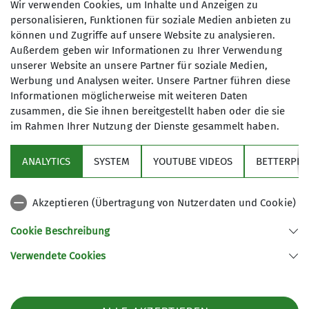
Wir verwenden Cookies, um Inhalte und Anzeigen zu
Bike and Hike Ahornspitze 1784m
personalisieren, Funktionen für soziale Medien anbieten zu
11.07.2026
können und Zugriffe auf unsere Website zu analysieren.
Außerdem geben wir Informationen zu Ihrer Verwendung
Kondition
unserer Website an unsere Partner für soziale Medien,
Werbung und Analysen weiter. Unsere Partner führen diese
Technik
Informationen möglicherweise mit weiteren Daten
Status
frei
zusammen, die Sie ihnen bereitgestellt haben oder die sie
im Rahmen Ihrer Nutzung der Dienste gesammelt haben.
Organisation
Klaus Riedl
ANALYTICS
SYSTEM
YOUTUBE VIDEOS
BETTERPLA
Details
Akzeptieren (Übertragung von Nutzerdaten und Cookie)
Bike and Hike Tour zum
Cookie Beschreibung
Solsteinhaus 1808 m
01.08.2026
Verwendete Cookies
Kondition
Technik