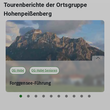
Tourenberichte der Ortsgruppe
Hohenpeißenberg
OG-Hpbg
OG-Hpbg-Senioren
Forggensee-Führung
08.05.2026
Der Forggensee wird bekanntermaßen jedes Jahr im
Herbst abgelassen und im Winter auf ein Mindestmaß
entleert.