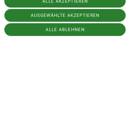
ALLE AKZEPTIEREN
Status
frei
Organisation
Ludwig
AUSGEWÄHLTE AKZEPTIEREN
Eggersdorfer
ALLE ABLEHNEN
Details
Bergwanderung Kühgundkopf
1907m
19.09.2026
Kondition
Technik
Status
frei
Organisation
Georg Stange
Details