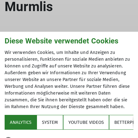
Murmlis
20.07.2024
Diese Website verwendet Cookies
Murmlis
Wir verwenden Cookies, um Inhalte und Anzeigen zu
personalisieren, Funktionen für soziale Medien anbieten zu
können und Zugriffe auf unsere Website zu analysieren.
Am Tag vor der Bergmesse waren die Murmlis
Außerdem geben wir Informationen zu Ihrer Verwendung
zusammen mit den Mammuts beim Zelten am
unserer Website an unsere Partner für soziale Medien,
Berghof Heger. Uns erwarteten dort eine
Werbung und Analysen weiter. Unsere Partner führen diese
traumhafte Kulisse und perfektes Wetter, und
Informationen möglicherweise mit weiteren Daten
tolle gemeinsame Spiele mit den "Großen".
zusammen, die Sie ihnen bereitgestellt haben oder die sie
im Rahmen Ihrer Nutzung der Dienste gesammelt haben.
ANALYTICS
SYSTEM
YOUTUBE VIDEOS
BETTERPLA
Der ausführliche Bericht von dieser Veranstaltung
ist unter der Rubrik Mammuts zu finden.