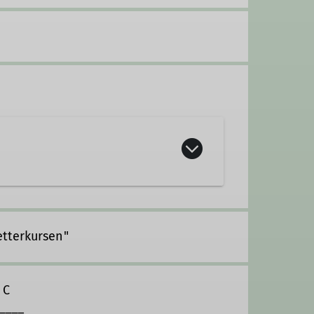
tterkursen"
C
____