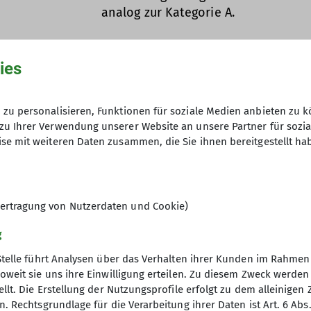
analog zur Kategorie A.
Die Kategorie C umfaßt alle Persone
Alpenverein sind. Die Unterscheidun
ies
analog zur Kategorie A.
zu personalisieren, Funktionen für soziale Medien anbieten zu k
zu Ihrer Verwendung unserer Website an unsere Partner für sozi
10
se mit weiteren Daten zusammen, die Sie ihnen bereitgestellt ha
ertragung von Nutzerdaten und Cookie)
g
Stelle führt Analysen über das Verhalten ihrer Kunden im Rahmen
oweit sie uns ihre Einwilligung erteilen. Zu diesem Zweck werde
llt. Die Erstellung der Nutzungsprofile erfolgt zu dem alleinigen 
. Rechtsgrundlage für die Verarbeitung ihrer Daten ist Art. 6 Abs. 
elles
DAV