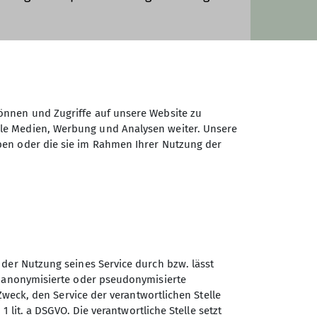
n, die nicht Mitglied im Deutschen
g Grundpreisermäßigter Preis gilt
önnen und Zugriffe auf unsere Website zu
ale Medien, Werbung und Analysen weiter. Unsere
ben oder die sie im Rahmen Ihrer Nutzung der
 der Nutzung seines Service durch bzw. lässt
n anonymisierte oder pseudonymisierte
Sektion Peißenberg des
Zweck, den Service der verantwortlichen Stelle
Deutschen Alpenvereins e.V.
1 lit. a DSGVO. Die verantwortliche Stelle setzt