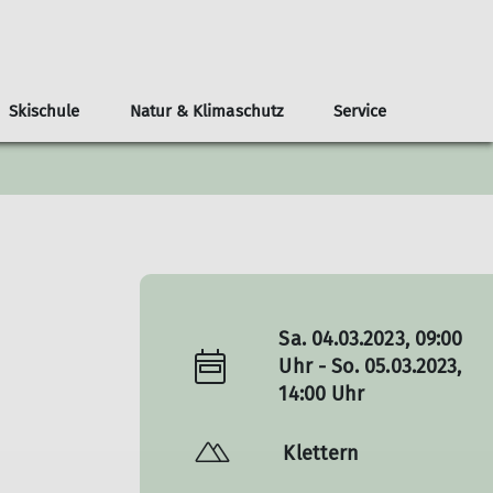
Skischule
Natur & Klimaschutz
Service
Klimaschutz
ppe Hohenpeissenberg
erbstzeitlosen
Skitouren
mein Anliegen
Kletterkurskonzept
Unsere Skileher
Berichte - Veranstaltungen
Traumrouten-Radler
Geschütze Alpenpflanzen
Schneeschuh-Touren
Chronik
Teamware
Senioren
 Beirat
Skitouren - optimale Planung
Ehemalige 1. Vorstände
Lawinenlagebericht
Bergsteigerchor
ichte
Sa. 04.03.2023, 09:00
Uhr - So. 05.03.2023,
14:00 Uhr
Klettern