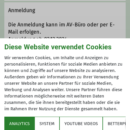
Kontakt aufnehmen
Trainer*in C Bergsteigen
Anmeldung
Touren Referent
Tourenleiter*in
Zusatzqualifikation
Qualifikationen
Die Anmeldung kann im AV-Büro oder per E-
Schneeschuhbergsteigen
Mail erfolgen.
Trainer*in C Skibergsteigen
Anmeldung ab 02.12.2024.
Diese Website verwendet Cookies
Anmeldung ab / bis
Wir verwenden Cookies, um Inhalte und Anzeigen zu
Ämter
personalisieren, Funktionen für soziale Medien anbieten zu
können und Zugriffe auf unsere Website zu analysieren.
02.12.2024 / 03.01.2025
Tourenleiter*in
Außerdem geben wir Informationen zu Ihrer Verwendung
unserer Website an unsere Partner für soziale Medien,
Werbung und Analysen weiter. Unsere Partner führen diese
Informationen möglicherweise mit weiteren Daten
zusammen, die Sie ihnen bereitgestellt haben oder die sie
im Rahmen Ihrer Nutzung der Dienste gesammelt haben.
Sektion
ANALYTICS
SYSTEM
YOUTUBE VIDEOS
BETTERPLA
Aktuelles