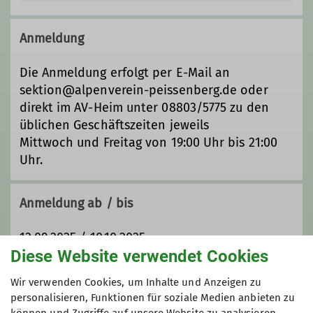
Kontakt aufnehmen
Anmeldung
Qualifikationen
Die Anmeldung erfolgt per E-Mail an
sektion@alpenverein-peissenberg.de oder
Trainer*in C Bergsteigen
direkt im AV-Heim unter 08803/5775 zu den
üblichen Geschäftszeiten jeweils
Mittwoch und Freitag von 19:00 Uhr bis 21:00
Zusatzqualifikation
Schneeschuhbergsteigen
Uhr.
Anmeldung ab / bis
12.09.2025 / 10.10.2025
Diese Website verwendet Cookies
Maximale Teilnehmeranzahl
Wir verwenden Cookies, um Inhalte und Anzeigen zu
personalisieren, Funktionen für soziale Medien anbieten zu