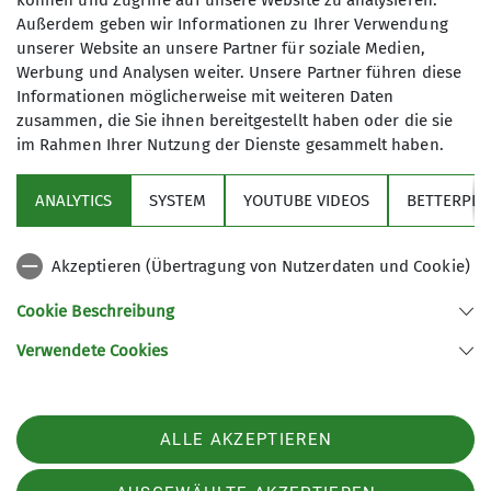
können und Zugriffe auf unsere Website zu analysieren.
8
Außerdem geben wir Informationen zu Ihrer Verwendung
unserer Website an unsere Partner für soziale Medien,
Werbung und Analysen weiter. Unsere Partner führen diese
Informationen möglicherweise mit weiteren Daten
zusammen, die Sie ihnen bereitgestellt haben oder die sie
im Rahmen Ihrer Nutzung der Dienste gesammelt haben.
Sektion
ANALYTICS
SYSTEM
YOUTUBE VIDEOS
BETTERPLA
Aktuelles
Akzeptieren (Übertragung von Nutzerdaten und Cookie)
DAV
Cookie Beschreibung
Verwendete Cookies
Sektion Peißenberg des Deutschen Alpenvereins e.V.
Alpspitzstr. 13
82380 Peißenberg
ALLE AKZEPTIEREN
Telefon +4988035775
Kontakt