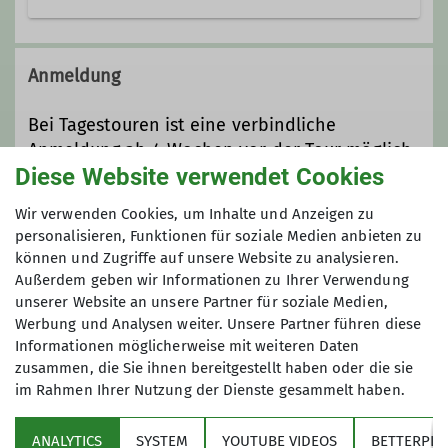
Kontakt aufnehmen
Anmeldung
Qualifikationen
Bei Tagestouren ist eine verbindliche
Anmeldung ab 4 Wochen vor der Tour möglich.
Diese Website verwendet Cookies
Trainer*in C Bergsteigen
Maximale Teilnehmeranzahl
Wir verwenden Cookies, um Inhalte und Anzeigen zu
personalisieren, Funktionen für soziale Medien anbieten zu
können und Zugriffe auf unsere Website zu analysieren.
5
Außerdem geben wir Informationen zu Ihrer Verwendung
unserer Website an unsere Partner für soziale Medien,
Werbung und Analysen weiter. Unsere Partner führen diese
Informationen möglicherweise mit weiteren Daten
zusammen, die Sie ihnen bereitgestellt haben oder die sie
im Rahmen Ihrer Nutzung der Dienste gesammelt haben.
Sektion
ANALYTICS
SYSTEM
YOUTUBE VIDEOS
BETTERPLA