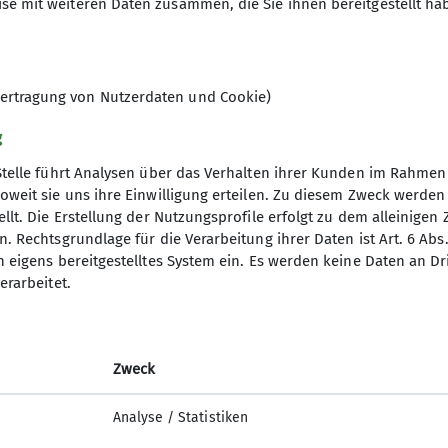
se mit weiteren Daten zusammen, die Sie ihnen bereitgestellt ha
ertragung von Nutzerdaten und Cookie)
g
Stelle führt Analysen über das Verhalten ihrer Kunden im Rahmen
oweit sie uns ihre Einwilligung erteilen. Zu diesem Zweck werde
llt. Die Erstellung der Nutzungsprofile erfolgt zu dem alleinigen 
. Rechtsgrundlage für die Verarbeitung ihrer Daten ist Art. 6 Abs. 
elles
DAV
n eigens bereitgestelltes System ein. Es werden keine Daten an D
erarbeitet.
DAV Bundesverband
DAV Bergsportfachverband Bayern
ltungen
JDAV Bundesverband
Anmeldungen
JDAV Landesverband Bayern
Zweck
Analyse / Statistiken