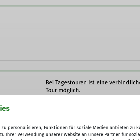
Bei Tagestouren ist eine verbindli
Tour möglich.
Ämter
ies
Digitalkoordinator
T
14.07.2024 / 07.08.2024
zu personalisieren, Funktionen für soziale Medien anbieten zu k
zu Ihrer Verwendung unserer Website an unsere Partner für sozi
6