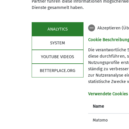
Partner führen diese Informationen möglicherwei
Dienste gesammelt haben.
Akzeptieren (Üb
ANALYTICS
Cookie Beschreibun
SYSTEM
Die verantwortliche 
diese durchführen, s
YOUTUBE VIDEOS
Nutzungsprofile erste
ständig zu verbessern
Sektion
Aktu
BETTERPLACE.ORG
zur Nutzeranalyse ei
statistische Zwecke v
Mitgliedschaft
Kurse
Gruppen
Touren
Verwendete Cookies
Jugend
Veransta
Kletterhalle
Infos - 
Name
Geschäftsstelle
Kontakt
Matomo
AGB