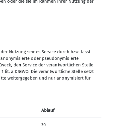
ben oder die sie im Rahmen Ihrer Nutzung der
 der Nutzung seines Service durch bzw. lässt
n anonymisierte oder pseudonymisierte
Sektion Peißenberg des
Zweck, den Service der verantwortlichen Stelle
Deutschen Alpenvereins e.V.
1 lit. a DSGVO. Die verantwortliche Stelle setzt
ritte weitergegeben und nur anonymisiert für
Alpspitzstr. 13
82380 Peißenberg
Telefon +4988035775
Ablauf
Kontakt
30