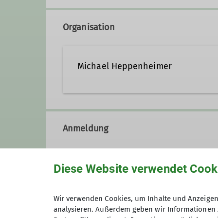
Organisation
Michael Heppenheimer
Kontakt aufnehmen
Anmeldung
Qualifikationen
Diese Website verwendet Cook
Fachübungsleiter*in Mountainbike
Anmeldung ab / bis
Wir verwenden Cookies, um Inhalte und Anzeigen 
analysieren. Außerdem geben wir Informationen 
Maximale Teilnehmeranzahl