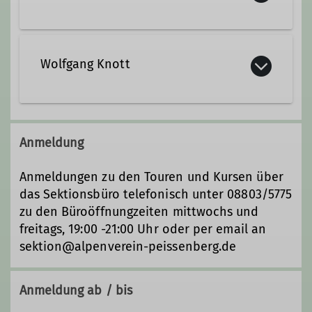
Kontakt aufnehmen
Wolfgang Knott
Qualifikationen
Kontakt aufnehmen
Trainer*in C Bergsteigen
Anmeldung
Trainer*in B Skihochtour
Qualifikationen
Anmeldungen zu den Touren und Kursen über
das Sektionsbüro telefonisch unter 08803/5775
Trainer*in C Skibergsteigen
zu den Büroöffnungzeiten mittwochs und
freitags, 19:00 -21:00 Uhr oder per email an
sektion@alpenverein-peissenberg.de
Ämter
Anmeldung ab / bis
Tourenleiter*in