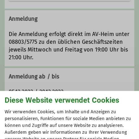
Kontakt aufnehmen
Anmeldung
Qualifikationen
Die Anmeldung erfolgt direkt im AV-Heim unter
08803/5775 zu den üblichen Geschäftszeiten
Trainer*in C Bergsteigen
jeweils Mittwoch und Freitag von 19:00 Uhr bis
21:00 Uhr.
Zusatzqualifikation
Schneeschuhbergsteigen
Anmeldung ab / bis
05.12.2023 / 29.12.2023
Diese Website verwendet Cookies
Maximale Teilnehmeranzahl
Wir verwenden Cookies, um Inhalte und Anzeigen zu
personalisieren, Funktionen für soziale Medien anbieten zu
können und Zugriffe auf unsere Website zu analysieren.
10
Außerdem geben wir Informationen zu Ihrer Verwendung