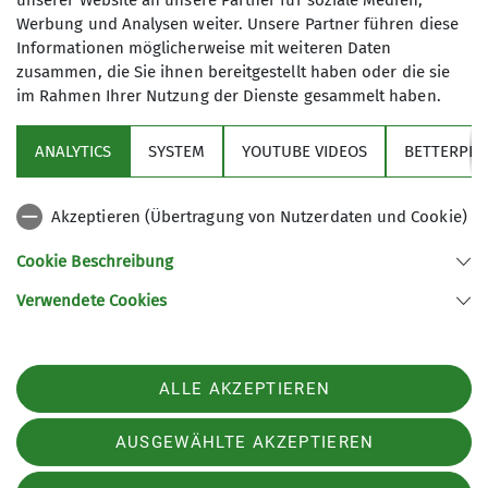
unserer Website an unsere Partner für soziale Medien,
Werbung und Analysen weiter. Unsere Partner führen diese
Informationen möglicherweise mit weiteren Daten
zusammen, die Sie ihnen bereitgestellt haben oder die sie
im Rahmen Ihrer Nutzung der Dienste gesammelt haben.
Sektion
ANALYTICS
SYSTEM
YOUTUBE VIDEOS
BETTERPLA
Aktuelles
Akzeptieren (Übertragung von Nutzerdaten und Cookie)
DAV
Cookie Beschreibung
Verwendete Cookies
Sektion Peißenberg des Deutschen Alpenvereins e.V.
Alpspitzstr. 13
82380 Peißenberg
ALLE AKZEPTIEREN
Telefon +4988035775
Kontakt
AUSGEWÄHLTE AKZEPTIEREN