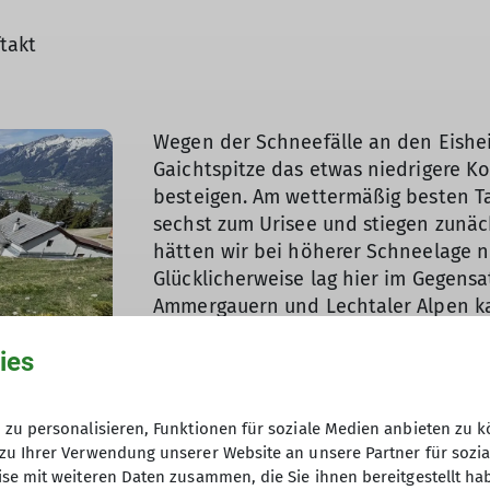
takt
Wegen der Schneefälle an den Eishei
Gaichtspitze das etwas niedrigere Ko
© DAV Peißenberg
besteigen. Am wettermäßig besten Ta
sechst zum Urisee und stiegen zunäch
hätten wir bei höherer Schneelage 
Glücklicherweise lag hier im Gegens
Ammergauern und Lechtaler Alpen k
ies
zu personalisieren, Funktionen für soziale Medien anbieten zu k
zu Ihrer Verwendung unserer Website an unsere Partner für sozi
se mit weiteren Daten zusammen, die Sie ihnen bereitgestellt ha
ner kleinen Brotzeit konnten wir