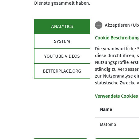
Dienste gesammelt haben.
unseren Weg zum Gipfel fortsetzen. Schnee
manchen Ästen der Bäume, so dass wir pro
m, gelangten. Nach einer weiteren Brotzei
Akzeptieren (Üb
ANALYTICS
Panoramabestaunung mit Gipfelbestimmung
Dürrenbergalm, die inzwischen geöffnet ha
Cookie Beschreibun
SYSTEM
Dort belohnten wir uns noch mit Kaffee 
Die verantwortliche 
Parkplatz zurückkehrten. Zum Saisonstart 
diese durchführen, s
YOUTUBE VIDEOS
paar Höhenmeter für die Kondition!
Nutzungsprofile erste
ständig zu verbessern
BETTERPLACE.ORG
zur Nutzeranalyse ei
statistische Zwecke v
Verwendete Cookies
Name
Matomo