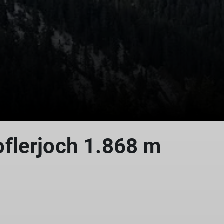
© DAV Peißenberg
© DAV Peißenberg
flerjoch 1.868 m