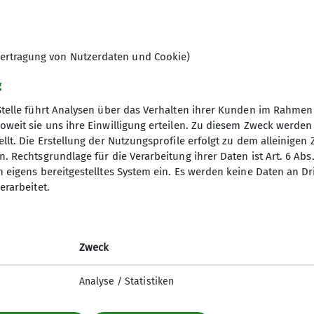
 lag nur nordseitig und auf
blemlos bis zum Gipfelkreuz, 1.868
t und ausgiebiger
ertragung von Nutzerdaten und Cookie)
 stiegen wir wieder ab zur
tte.
g
und Schokonusskuchen, bevor wir zum
Stelle führt Analysen über das Verhalten ihrer Kunden im Rahmen
für alle eine schöne Tour und ein
oweit sie uns ihre Einwilligung erteilen. Zu diesem Zweck werde
llt. Die Erstellung der Nutzungsprofile erfolgt zu dem alleinigen 
. Rechtsgrundlage für die Verarbeitung ihrer Daten ist Art. 6 Abs. 
n eigens bereitgestelltes System ein. Es werden keine Daten an D
erarbeitet.
Zweck
Analyse / Statistiken