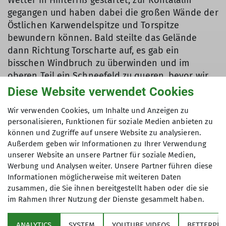
gegangen und haben dabei die großen Wände der
Östlichen Karwendelspitze und Torspitze
bewundern können. Bald steilte das Gelände
dann Richtung Torscharte auf, es gab ein
bisschen Windbruch zu überwinden und im
oberen Teil ein Schneefeld zu queren, bevor wir
unser Ziel, die Torscharte auf 1815m erreichten.
Diese Website verwendet Cookies
Murmeltiere, Gämsen und die immer wieder
Wir verwenden Cookies, um Inhalte und Anzeigen zu
schönen Frühjahrsblüher machten die großartige
personalisieren, Funktionen für soziale Medien anbieten zu
Bergkulisse perfekt.
können und Zugriffe auf unsere Website zu analysieren.
Nicht perfekt war jedoch der immer stärker
Außerdem geben wir Informationen zu Ihrer Verwendung
werdende kräftige Wind, der eine Pause hier nicht
unserer Website an unsere Partner für soziale Medien,
zuließ und uns zum Abstieg nötigte.
Werbung und Analysen weiter. Unsere Partner führen diese
Informationen möglicherweise mit weiteren Daten
zusammen, die Sie ihnen bereitgestellt haben oder die sie
Ein großes, steiles Schneefeld im östlichen Hang
im Rahmen Ihrer Nutzung der Dienste gesammelt haben.
zum Tortal runter verdeckte allerdings den Steig,
sodass wir ins weglose Gelände ausweichen
ANALYTICS
SYSTEM
YOUTUBE VIDEOS
BETTERPLA