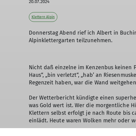
20.07.2024
Klettern Alpin
Donnerstag Abend rief ich Albert in Buchi
Alpinklettergarten teilzunehmen.
Nicht daß einzelne im Kenzenbus keinen Pl
Haus“, „bin verletzt“, „hab’ an Riesenmusk
Regenzeit haben, war die Wand weitgehend 
Der Wetterbericht kündigte einen superhe
was Gold wert ist. Wer die morgentliche H
Klettern selbst erfolgt je nach Route bis 
einlädt. Heute waren Wolken mehr oder we
Mit dabei waren Edith und Laura, die in d