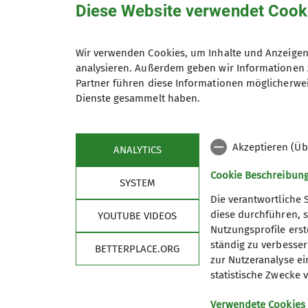
Diese Website verwendet Cook
Felskontakt vor sich hatten. Ich ging mit 
Seillängen nirgends den 4ten Grad.
Wir verwenden Cookies, um Inhalte und Anzeigen 
Derweil starteten Andrea und Marie in die
analysieren. Außerdem geben wir Informationen 
Partner führen diese Informationen möglicherwei
Grad zu den eher anspruchsvolleren Toure
Dienste gesammelt haben.
Einen Sektor weiter rechts gingen Kathi un
in diesem Bereich sind nicht übermäßig sch
Akzeptieren (Üb
ANALYTICS
Am Ende der Kletterrouten heißt es stets:
Cookie Beschreibun
SYSTEM
Laura, chronisch unterfordert stiegen noc
Die verantwortliche 
zwei Novizen kennt, wundert sich kein bi
diese durchführen, s
YOUTUBE VIDEOS
Nutzungsprofile erste
Diese zweite Route forderte allerdings Tri
ständig zu verbessern
BETTERPLACE.ORG
eines gemütlichen Hüttenbieres gab es nur
zur Nutzeranalyse ei
hochzufrieden mit dem Tag zu Albert in d
statistische Zwecke v
Hans
Verwendete Cookies