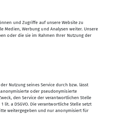
heißt sie und übersteigt in den fünf
önnen und Zugriffe auf unsere Website zu
n im 6ten und einer Länge im unteren 7ten
ale Medien, Werbung und Analysen weiter. Unsere
ben oder die sie im Rahmen Ihrer Nutzung der
uns absolviert hatten ans Werk. Die Touren
ird auch hier der 6te Grad abgefragt.
en alle zufrieden mit dem Tag. Edith und
ren Bezwingern sehen möchte. Wer unsere
 der Nutzung seines Service durch bzw. lässt
.
n anonymisierte oder pseudonymisierte
Zweck, den Service der verantwortlichen Stelle
etzte Bus bereits abfahrbereit und statt
1 lit. a DSGVO. Die verantwortliche Stelle setzt
ißenberger Kletterer stiegen
ritte weitergegeben und nur anonymisiert für
 nach Hause.