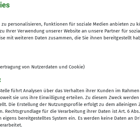
ies
den beiden die einfachste Route im Gebiet: „fei schee“ 
zu personalisieren, Funktionen für soziale Medien anbieten zu k
 Route „Siebene für einen Streich“ mit vier Seillänge
zu Ihrer Verwendung unserer Website an unsere Partner für sozi
se mit weiteren Daten zusammen, die Sie ihnen bereitgestellt ha
n zählend.
d Hendrik, die im Frühjahr einen Felskletterkurs bei 
wierig, doch einmal, in einer kleingriffigen Passage w
ertragung von Nutzerdaten und Cookie)
 Abseilen über die Routen, und nach dieser Übung war
g
h in die Route „Marie“ ein, die den 6ten Grad von ih
Stelle führt Analysen über das Verhalten ihrer Kunden im Rahmen
schen, daß ich beide oben in Empfang nehmen konnte
oweit sie uns ihre Einwilligung erteilen. Zu diesem Zweck werde
llt. Die Erstellung der Nutzungsprofile erfolgt zu dem alleinigen 
but: als wir zurück zur Kenzenhütte kamen, stand der l
. Rechtsgrundlage für die Verarbeitung ihrer Daten ist Art. 6 Abs. 
 ein Kühlschrankbier im Bus. Immerhin das. Sieben Pe
n eigens bereitgestelltes System ein. Es werden keine Daten an D
en Bus und fuhren hinunter nach Halblech und weiter
erarbeitet.