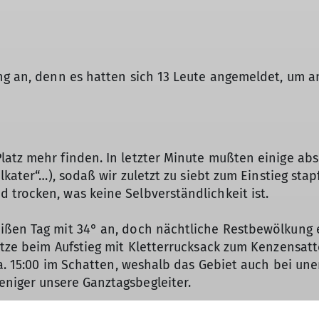
ng an, denn es hatten sich 13 Leute angemeldet, um a
atz mehr finden. In letzter Minute mußten einige abs
elkater“…), sodaß wir zuletzt zu siebt zum Einstieg st
trocken, was keine Selbverständlichkeit ist.
ißen Tag mit 34° an, doch nächtliche Restbewölkung e
itze beim Aufstieg mit Kletterrucksack zum Kenzensatt
ca. 15:00 im Schatten, weshalb das Gebiet auch bei une
niger unsere Ganztagsbegleiter.
en Osterferien einen Grundkurs Hallenklettern bei un