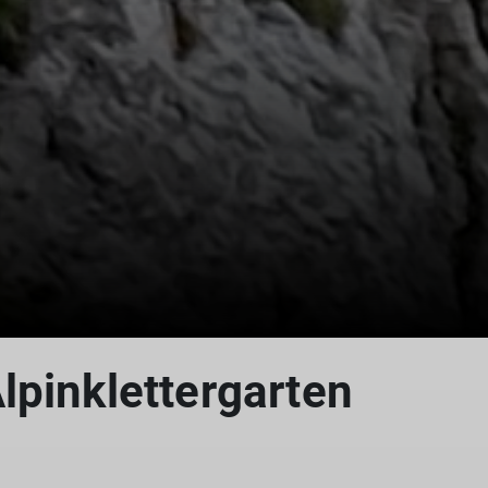
© DAV-Peißenberg
lpinklettergarten