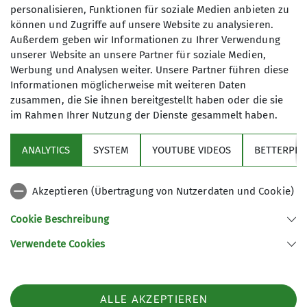
Eigentlich stand das Schönalmjoch auf dem
personalisieren, Funktionen für soziale Medien anbieten zu
Programm. Wegen der geringen Schneelage in
können und Zugriffe auf unsere Website zu analysieren.
Außerdem geben wir Informationen zu Ihrer Verwendung
Hinterriß, wollten wir dann ins Tannheimer Tal
unserer Website an unsere Partner für soziale Medien,
auf das Zirleseck. Aber am Abend vor der Tour
Werbung und Analysen weiter. Unsere Partner führen diese
wurde für das Tannheimer Tal die
Informationen möglicherweise mit weiteren Daten
Lawinenwarnstufe 4 ausgegeben, somit war das
zusammen, die Sie ihnen bereitgestellt haben oder die sie
Galtjoch mit einem 3er die sicherere Wahl.
im Rahmen Ihrer Nutzung der Dienste gesammelt haben.
ANALYTICS
SYSTEM
YOUTUBE VIDEOS
BETTERPLA
Zu neunt machten wir uns von Rinnen aus auf
dem Weg. Die Wolken lockerten auf und die frisch
verschneite Landschaft hat uns alle begeistert.
Akzeptieren (Übertragung von Nutzerdaten und Cookie)
Der lockere Pulverschnee und die frischen
Cookie Beschreibung
Abfahrtsspuren ließen uns auf eine tolle Abfahrt
hoffen, die wir dann auch genießen konnten.
Verwendete Cookies
Christian Strauß
ALLE AKZEPTIEREN