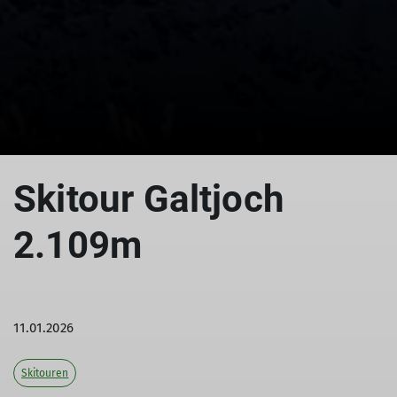
© DAV Peißenberg
© DAV Peißenberg
© DAV Peißenberg
Skitour Galtjoch
2.109m
11.01.2026
Skitouren